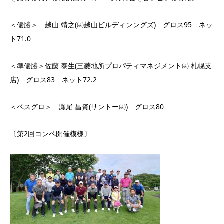
＜優勝＞ 越山 靖之(㈱越山ビルディンングズ) グロス95 ネッ
ト71.0
＜準優勝＞佐藤 泰生(三菱地所プロパティマネジメント㈱ 札幌支
店) グロス83 ネット72.2
＜ベスグロ＞ 瀬尾 昌資(サントー㈱) グロス80
〔第2回コンペ開催模様〕